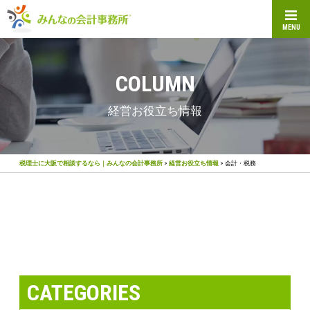
MENU
COLUMN
経営お役立ち情報
税理士に大阪で相談するなら｜みんなの会計事務所
>
経営お役立ち情報
>
会計・税務
CATEGORIES