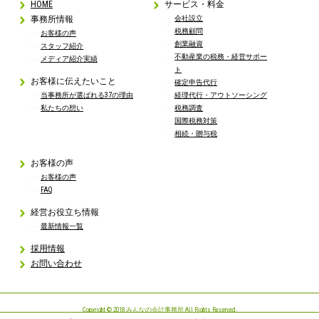
HOME
サービス・料金
事務所情報
会社設立
税務顧問
お客様の声
創業融資
スタッフ紹介
不動産業の税務・経営サポー
メディア紹介実績
ト
お客様に伝えたいこと
確定申告代行
当事務所が選ばれる37の理由
経理代行・アウトソーシング
私たちの想い
税務調査
国際税務対策
相続・贈与税
お客様の声
お客様の声
FAQ
経営お役立ち情報
最新情報一覧
採用情報
お問い合わせ
Copyright © 2018 みんなの会計事務所 All Rights Reserved.