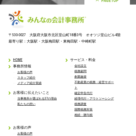
〒530-0027 大阪府大阪市北区堂山町18番3号 オオツジ堂山ビル4階
最寄り駅：大阪駅・大阪梅田駅・東梅田駅・中崎町駅
HOME
サービス・料金
事務所情報
会社設立
税務顧問
お客様の声
創業融資
スタッフ紹介
不動産業の税務・経営サポー
メディア紹介実績
ト
お客様に伝えたいこと
確定申告代行
当事務所が選ばれる37の理由
経理代行・アウトソーシング
私たちの想い
税務調査
国際税務対策
相続・贈与税
お客様の声
お客様の声