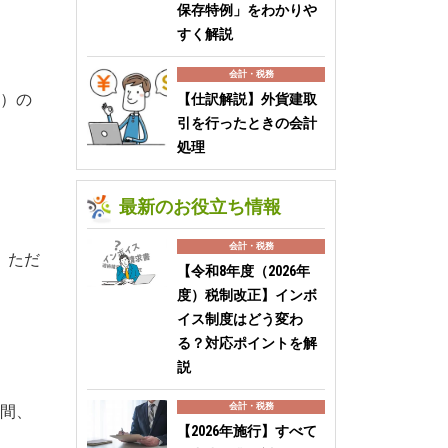
保存特例」をわかりや
すく解説
会計・税務
）の
【仕訳解説】外貨建取
引を行ったときの会計
処理
最新のお役立ち情報
会計・税務
。ただ
【令和8年度（2026年
度）税制改正】インボ
イス制度はどう変わ
る？対応ポイントを解
説
会計・税務
年間、
【2026年施行】すべて