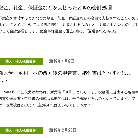
敷金、礼金、保証金などを支払ったときの会計処理
不動産を賃貸するときなどに敷金、礼金、保証金などの名目で支払をすることがあ
ます。 これらについては退去の際に「返還されるもの」と「返還されないもの」に
分して会計処理します。 敷金や保証金で退去の際に「返還されるもの」 …
2019年4月8日
法人・個人税務業務
新元号「令和」への改元後の申告書、納付書はどうすればよ
い？
2019年5月1日に改元が行われ、新元号「令和」となります。税務署に提出する各種
告書や届出書・申請書の様式は原則的には元号で表記するものとなっています。で
は、改元後はどのように記載すればよいのでしょうか？ …
2019年2月25日
法人・個人税務業務