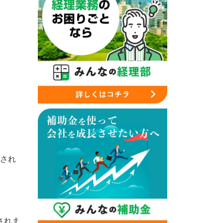
され
されま