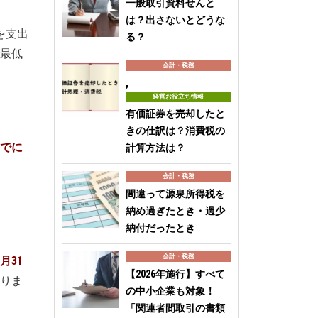
一般取引資料せんと
は？出さないとどうな
を支出
る？
最低
会計・税務
,
経営お役立ち情報
有価証券を売却したと
きの仕訳は？消費税の
までに
計算方法は？
会計・税務
間違って源泉所得税を
納め過ぎたとき・過少
納付だったとき
会計・税務
月31
【2026年施行】すべて
りま
の中小企業も対象！
「関連者間取引の書類