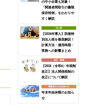
の中小企業も対象！
「関連者間取引の書類
保存特例」をわかりや
すく解説
法人税
【2026年導入】防衛特
別法人税を徹底解説！
計算方法・適用時期・
実務への影響まとめ
会計・税務
【2024（令和6）年税制
改正】法人関係税制の
改正について解説
事務所からのお知らせ
年末年始休暇のお知ら
せ