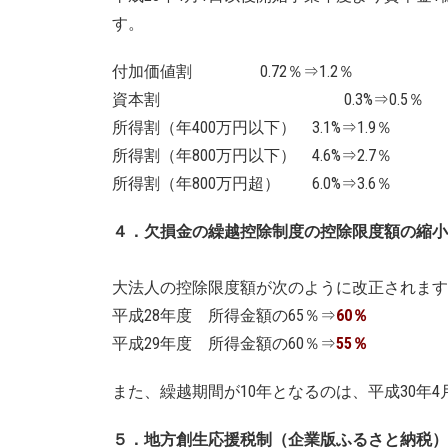
す。
付加価値割 0.72％⇒1.2％
資本割 0.3%⇒0.5％
所得割（年400万円以下） 3.1%⇒1.9％
所得割（年800万円以下） 4.6%⇒2.7％
所得割（年800万円超） 6.0%⇒3.6％
４．欠損金の繰越控除制度の控除限度額の縮小
大法人の控除限度額が次のように改正されます
平成28年度 所得金額の65％⇒
60％
平成29年度 所得金額の60％⇒
55％
また、繰越期間が10年となるのは、平成30年
５．地方創生応援税制（企業版ふるさと納税）