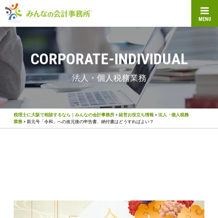
MENU
CORPORATE-INDIVIDUAL
法人・個人税務業務
税理士に大阪で相談するなら｜みんなの会計事務所
>
経営お役立ち情報
>
法人・個人税務
業務
>
新元号「令和」への改元後の申告書、納付書はどうすればよい？