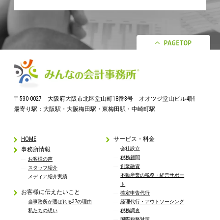
〒530-0027 大阪府大阪市北区堂山町18番3号 オオツジ堂山ビル4階
最寄り駅：大阪駅・大阪梅田駅・東梅田駅・中崎町駅
HOME
サービス・料金
事務所情報
会社設立
税務顧問
お客様の声
創業融資
スタッフ紹介
不動産業の税務・経営サポー
メディア紹介実績
ト
お客様に伝えたいこと
確定申告代行
当事務所が選ばれる37の理由
経理代行・アウトソーシング
私たちの想い
税務調査
国際税務対策