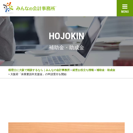
MENU
HOJOKIN
補助金・助成金
税理士に大阪で相談するなら｜みんなの会計事務所
>
経営お役立ち情報
>
補助金・助成金
>
大阪府「休業要請外支援金」の申請受付を開始