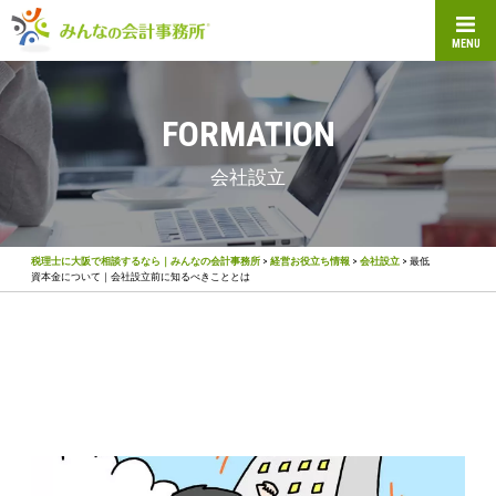
MENU
FORMATION
会社設立
税理士に大阪で相談するなら｜みんなの会計事務所
>
経営お役立ち情報
>
会社設立
>
最低
資本金について｜会社設立前に知るべきこととは