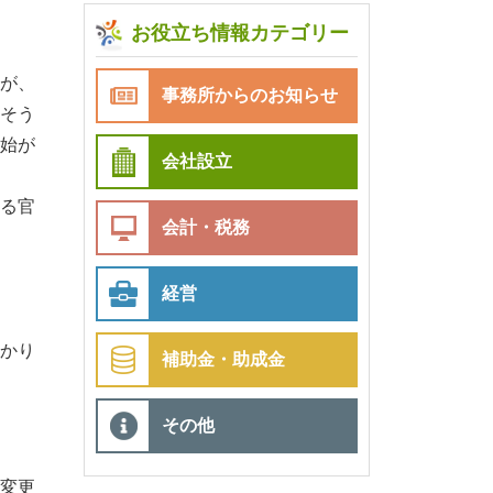
お役立ち情報カテゴリー
が、
事務所からのお知らせ
そう
始が
会社設立
る官
会計・税務
経営
かり
補助金・助成金
その他
変更