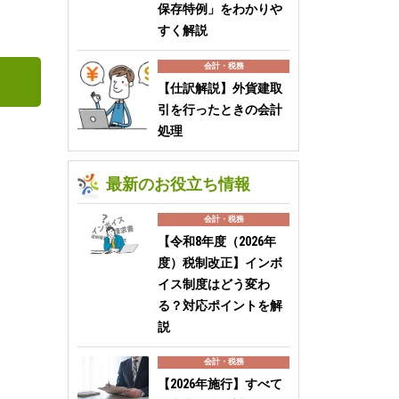
保存特例」をわかりや
すく解説
会計・税務
【仕訳解説】外貨建取
引を行ったときの会計
処理
最新のお役立ち情報
会計・税務
【令和8年度（2026年
度）税制改正】インボ
イス制度はどう変わ
る？対応ポイントを解
説
会計・税務
【2026年施行】すべて