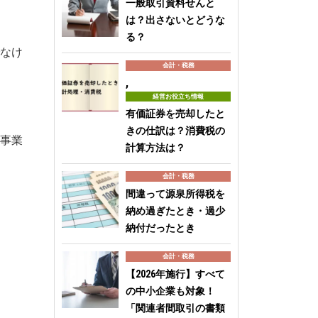
一般取引資料せんと
は？出さないとどうな
る？
なけ
会計・税務
,
経営お役立ち情報
有価証券を売却したと
きの仕訳は？消費税の
事業
計算方法は？
会計・税務
間違って源泉所得税を
納め過ぎたとき・過少
納付だったとき
会計・税務
【2026年施行】すべて
の中小企業も対象！
「関連者間取引の書類