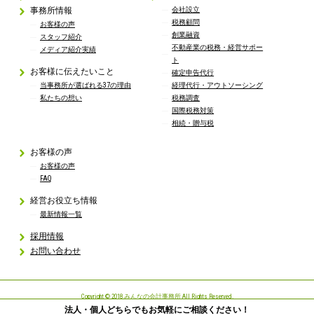
事務所情報
会社設立
税務顧問
お客様の声
創業融資
スタッフ紹介
不動産業の税務・経営サポー
メディア紹介実績
ト
お客様に伝えたいこと
確定申告代行
当事務所が選ばれる37の理由
経理代行・アウトソーシング
私たちの想い
税務調査
国際税務対策
相続・贈与税
お客様の声
お客様の声
FAQ
経営お役立ち情報
最新情報一覧
採用情報
お問い合わせ
Copyright © 2018 みんなの会計事務所 All Rights Reserved.
法人・個人どちらでもお気軽にご相談ください！