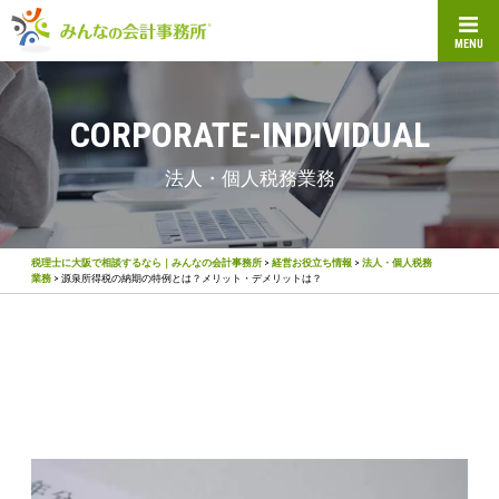
MENU
CORPORATE-INDIVIDUAL
法人・個人税務業務
税理士に大阪で相談するなら｜みんなの会計事務所
>
経営お役立ち情報
>
法人・個人税務
業務
>
源泉所得税の納期の特例とは？メリット・デメリットは？