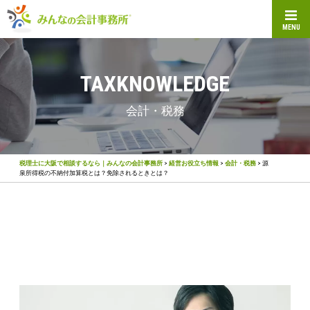
MENU
TAXKNOWLEDGE
会計・税務
税理士に大阪で相談するなら｜みんなの会計事務所
>
経営お役立ち情報
>
会計・税務
>
源
泉所得税の不納付加算税とは？免除されるときとは？