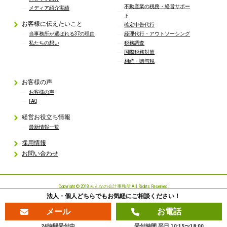
不動産業の税務・経営サポー
メディア紹介実績
ト
お客様に伝えたいこと
確定申告代行
当事務所が選ばれる37の理由
経理代行・アウトソーシング
私たちの想い
税務調査
国際税務対策
相続・贈与税
お客様の声
お客様の声
FAQ
経営お役立ち情報
最新情報一覧
採用情報
お問い合わせ
Copyright © 2018 みんなの会計事務所 All Rights Reserved.
法人・個人どちらでもお気軽にご相談ください！
メール
お電話
24時間受付中
受付時間 平日 10:15〜18:00