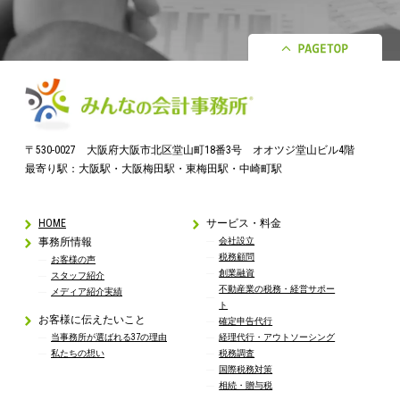
〒530-0027 大阪府大阪市北区堂山町18番3号 オオツジ堂山ビル4階
最寄り駅：大阪駅・大阪梅田駅・東梅田駅・中崎町駅
HOME
サービス・料金
事務所情報
会社設立
税務顧問
お客様の声
創業融資
スタッフ紹介
不動産業の税務・経営サポー
メディア紹介実績
ト
お客様に伝えたいこと
確定申告代行
当事務所が選ばれる37の理由
経理代行・アウトソーシング
私たちの想い
税務調査
国際税務対策
相続・贈与税