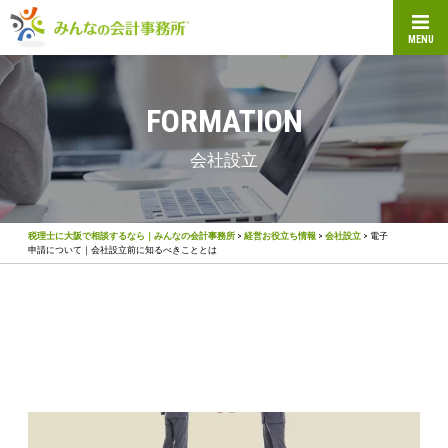
MENU
FORMATION
会社設立
税理士に大阪で相談するなら｜みんなの会計事務所
>
経営お役立ち情報
>
会社設立
>
電子
申請について｜会社設立前に知るべきこととは