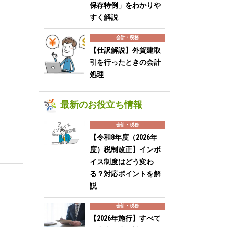
保存特例」をわかりや
すく解説
会計・税務
【仕訳解説】外貨建取
引を行ったときの会計
処理
最新のお役立ち情報
会計・税務
【令和8年度（2026年
度）税制改正】インボ
イス制度はどう変わ
る？対応ポイントを解
説
会計・税務
【2026年施行】すべて