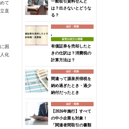
一般取引資料せんと
めて
は？出さないとどうな
立直
る？
会計・税務
,
経営お役立ち情報
に困
有価証券を売却したと
きの仕訳は？消費税の
人化
計算方法は？
会計・税務
間違って源泉所得税を
納め過ぎたとき・過少
納付だったとき
会計・税務
【2026年施行】すべて
の中小企業も対象！
「関連者間取引の書類