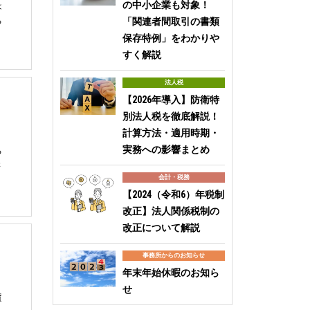
の中小企業も対象！
は
る
「関連者間取引の書類
保存特例」をわかりや
すく解説
法人税
【2026年導入】防衛特
別法人税を徹底解説！
計算方法・適用時期・
実務への影響まとめ
る
さ
会計・税務
【2024（令和6）年税制
改正】法人関係税制の
改正について解説
事務所からのお知らせ
年末年始休暇のお知ら
せ
質