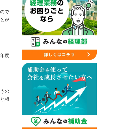
ので
とが
年度
うの
と相