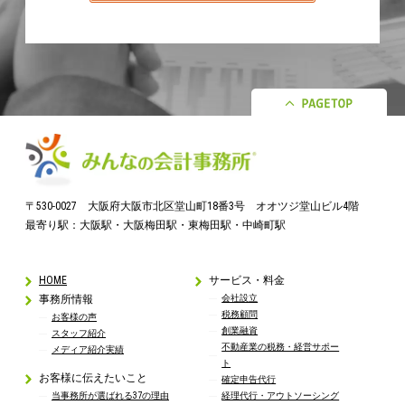
〒530-0027 大阪府大阪市北区堂山町18番3号 オオツジ堂山ビル4階
最寄り駅：大阪駅・大阪梅田駅・東梅田駅・中崎町駅
HOME
サービス・料金
事務所情報
会社設立
税務顧問
お客様の声
創業融資
スタッフ紹介
不動産業の税務・経営サポー
メディア紹介実績
ト
お客様に伝えたいこと
確定申告代行
当事務所が選ばれる37の理由
経理代行・アウトソーシング