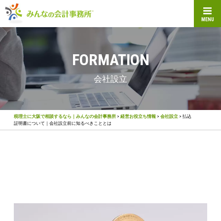
MENU
FORMATION
会社設立
税理士に大阪で相談するなら｜みんなの会計事務所
>
経営お役立ち情報
>
会社設立
>
払込
証明書について｜会社設立前に知るべきこととは