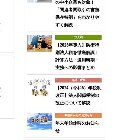
の中小企業も対象！
「関連者間取引の書類
保存特例」をわかりや
る
すく解説
さ
法人税
【2026年導入】防衛特
別法人税を徹底解説！
計算方法・適用時期・
実務への影響まとめ
会計・税務
【2024（令和6）年税制
質
改正】法人関係税制の
る
改正について解説
事務所からのお知らせ
年末年始休暇のお知ら
せ