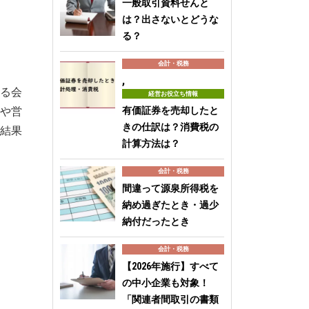
一般取引資料せんと
は？出さないとどうな
る？
会計・税務
,
る会
経営お役立ち情報
や営
有価証券を売却したと
きの仕訳は？消費税の
結果
計算方法は？
会計・税務
間違って源泉所得税を
納め過ぎたとき・過少
納付だったとき
会計・税務
【2026年施行】すべて
の中小企業も対象！
「関連者間取引の書類