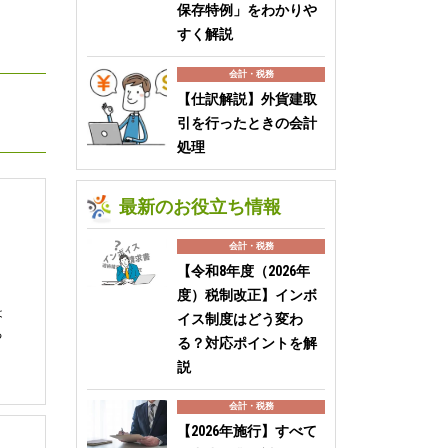
保存特例」をわかりや
すく解説
会計・税務
【仕訳解説】外貨建取
引を行ったときの会計
処理
最新のお役立ち情報
会計・税務
【令和8年度（2026年
度）税制改正】インボ
は
イス制度はどう変わ
る
る？対応ポイントを解
説
会計・税務
【2026年施行】すべて