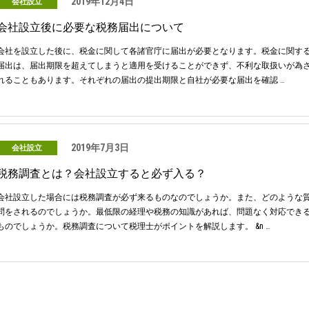
2019年12月4日
会社設立
会社設立後に必要な税務届出について
会社を設立した後に、税金に関して各諸官庁に届出が必要となります。税金に関す
届出は、届出期限を超えてしまうと適用を受けることができず、不利な取扱いが為
れることもあります。それぞれの届出の提出期限と自社が必要な届出を確認 …
2019年7月3日
会社設立
税務調査とは？会社設立すると必ず入る？
会社設立した場合には税務調査が必ず来るものなのでしょうか。また、どのような
問をされるのでしょうか。最低限の経理や税務の知識があれば、問題なく対応でき
ものでしょうか。税務調査について税理士がポイントを解説します。 &n …