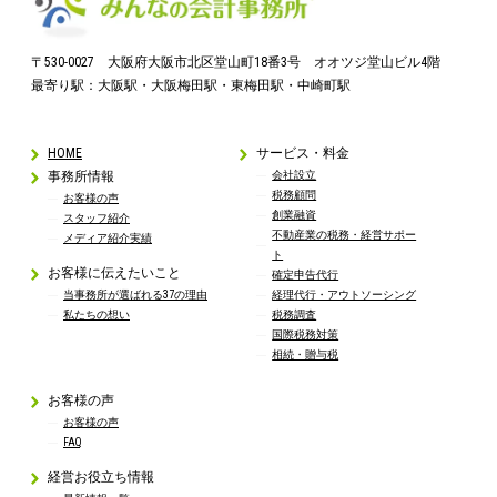
〒530-0027 大阪府大阪市北区堂山町18番3号 オオツジ堂山ビル4階
最寄り駅：大阪駅・大阪梅田駅・東梅田駅・中崎町駅
HOME
サービス・料金
事務所情報
会社設立
税務顧問
お客様の声
創業融資
スタッフ紹介
不動産業の税務・経営サポー
メディア紹介実績
ト
お客様に伝えたいこと
確定申告代行
当事務所が選ばれる37の理由
経理代行・アウトソーシング
私たちの想い
税務調査
国際税務対策
相続・贈与税
お客様の声
お客様の声
FAQ
経営お役立ち情報