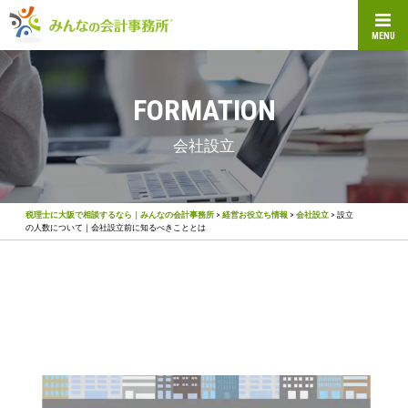
MENU
FORMATION
会社設立
税理士に大阪で相談するなら｜みんなの会計事務所
>
経営お役立ち情報
>
会社設立
>
設立
の人数について｜会社設立前に知るべきこととは