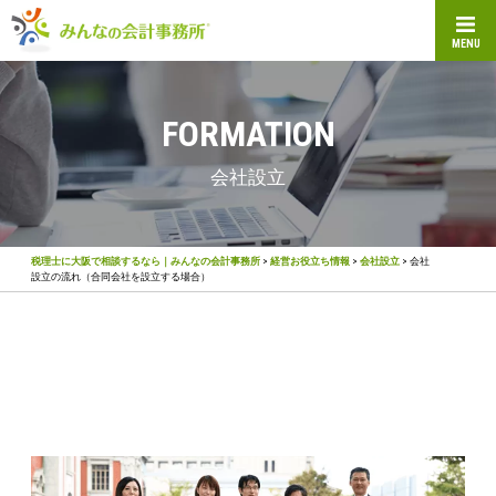
MENU
FORMATION
会社設立
税理士に大阪で相談するなら｜みんなの会計事務所
>
経営お役立ち情報
>
会社設立
>
会社
設立の流れ（合同会社を設立する場合）