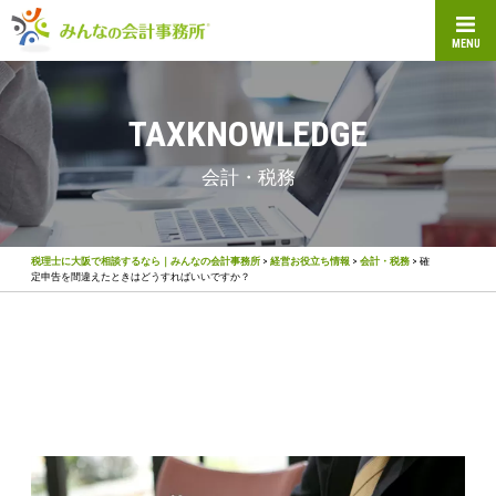
MENU
TAXKNOWLEDGE
会計・税務
税理士に大阪で相談するなら｜みんなの会計事務所
>
経営お役立ち情報
>
会計・税務
>
確
定申告を間違えたときはどうすればいいですか？