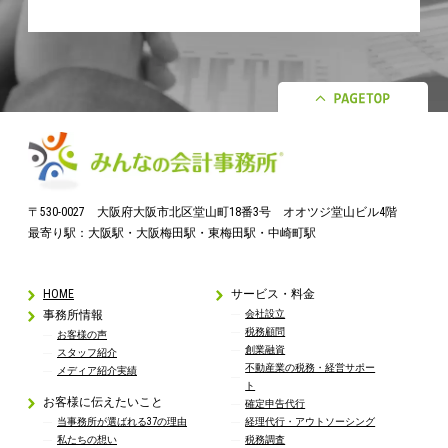
〒530-0027 大阪府大阪市北区堂山町18番3号 オオツジ堂山ビル4階
最寄り駅：大阪駅・大阪梅田駅・東梅田駅・中崎町駅
HOME
サービス・料金
事務所情報
会社設立
税務顧問
お客様の声
創業融資
スタッフ紹介
不動産業の税務・経営サポー
メディア紹介実績
ト
お客様に伝えたいこと
確定申告代行
当事務所が選ばれる37の理由
経理代行・アウトソーシング
私たちの想い
税務調査