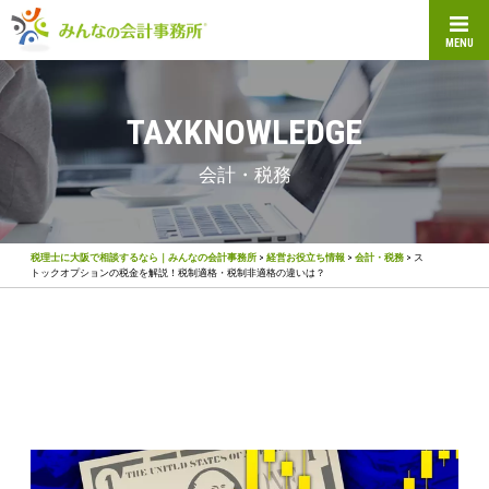
MENU
TAXKNOWLEDGE
会計・税務
税理士に大阪で相談するなら｜みんなの会計事務所
>
経営お役立ち情報
>
会計・税務
>
ス
トックオプションの税金を解説！税制適格・税制非適格の違いは？