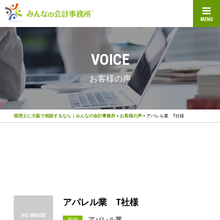
MENU
VOICE
お客様の声
税理士に大阪で相談するなら｜みんなの会計事務所
>
お客様の声
>
アパレル業 T社様
アパレル業 T社様
アパレル業