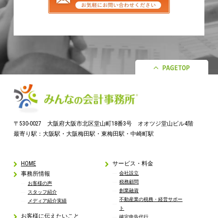
〒530-0027 大阪府大阪市北区堂山町18番3号 オオツジ堂山ビル4階
最寄り駅：大阪駅・大阪梅田駅・東梅田駅・中崎町駅
HOME
サービス・料金
事務所情報
会社設立
税務顧問
お客様の声
創業融資
スタッフ紹介
不動産業の税務・経営サポー
メディア紹介実績
ト
お客様に伝えたいこと
確定申告代行