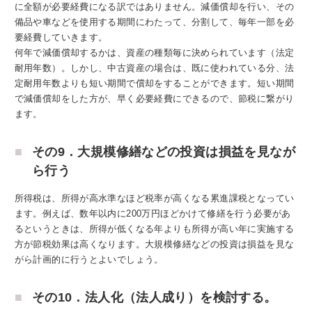
に全額が必要経費になる訳ではありません。減価償却を行い、その
備品や車などを使用する期間にわたって、分割して、毎年一部を必
要経費していきます。
何年で減価償却するかは、資産の種類毎に決められています（法定
耐用年数）。しかし、中古資産の場合は、既に使われている分、法
定耐用年数よりも短い期間で償却をすることができます。短い期間
で減価償却をした方が、早く必要経費にできるので、節税に繋がり
ます。
その9．大規模修繕などの投資は損益を見なが
ら行う
所得税は、所得が高水準なほど税率が高くなる累進課税となってい
ます。例えば、数年以内に200万円ほどかけて修繕を行う必要があ
るというときは、所得が低くなる年よりも所得が高い年に実施する
方が節税効果は高くなります。大規模修繕などの投資は損益を見な
がら計画的に行うとよいでしょう。
その10．法人化（法人成り）を検討する。