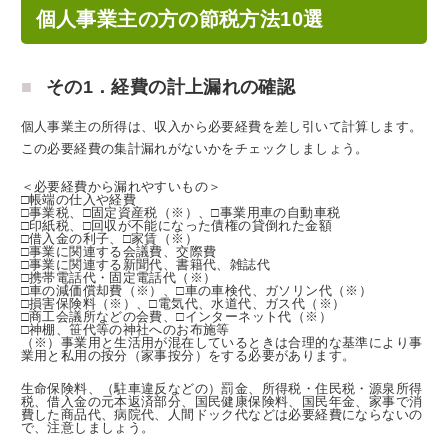
個人事業主の方の節税方法10選
その1．経費の計上漏れの確認
個人事業主の所得は、収入から必要経費を差し引いて計算します。
この必要経費の集計漏れがないかをチェックしましょう。
＜必要経費から漏れやすいもの＞
□帳端の仕入や経費
□事業税、□固定資産税（※）、□事業用車の自動車税
□印紙税、□回収が不能になった債権の貸倒れた金額
□借入金の利子、□家賃（※）
□事業に関連する会議費、交際費
□事業に関連する新聞代、書籍代、雑誌代
□携帯電話代・固定電話代（※）
□車の減価償却費（※）、□車の車検代、ガソリン代（※）
□損害保険料（※）、□電気代、水道代、ガス代（※）
□商工会議所などの会費、□インターネット代（※）
□神棚、笹代等の神社へのお布施等
（※）事業用と生活用が混在しているときは合理的な基準により事
業用と私用の按分（家事按分）をする必要があります。
生命保険料、（駐車違反などの）罰金、所得税・住民税・源泉所得
税、借入金の元本返済部分、国民健康保険料、国民年金、家事で消
費した商品代、病院代、人間ドック代などは必要経費にならないの
で、注意しましょう。