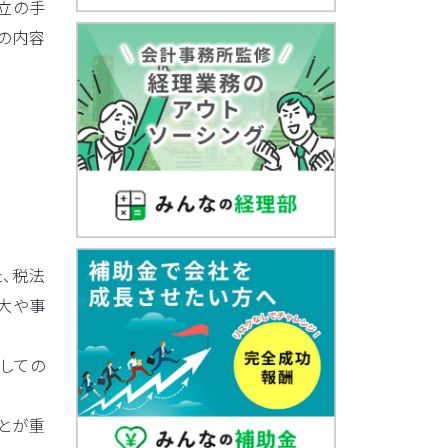
立の手
の内容
、税法
大や事
しての
とが重