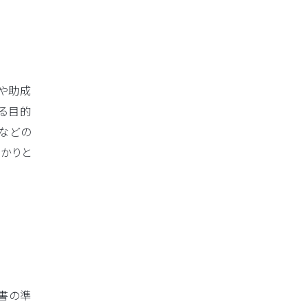
や助成
る目的
などの
かりと
書の準