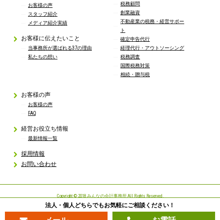
税務顧問
お客様の声
創業融資
スタッフ紹介
不動産業の税務・経営サポー
メディア紹介実績
ト
お客様に伝えたいこと
確定申告代行
当事務所が選ばれる37の理由
経理代行・アウトソーシング
私たちの想い
税務調査
国際税務対策
相続・贈与税
お客様の声
お客様の声
FAQ
経営お役立ち情報
最新情報一覧
採用情報
お問い合わせ
Copyright © 2018 みんなの会計事務所 All Rights Reserved.
法人・個人どちらでもお気軽にご相談ください！