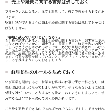
売上や経費に関する書類は残しておく
フリーランスになると、収支を計算して、確定申告をする必要があ
ります。
収支計算ができるように売上や経費に関する書類は残しておかなけ
ばなりません。
「書類が残っていないとどうなる？」
もし税務調査があると、売上や経費に関する書類を、調査官に提示
しなければなりません。調査官は、書類を見て、確定申告の内容が
正しいかどうかを確かめるからです。必要な書類が残されていない
と、売上や経費が正しいことを説明することが難しくなります。そ
の結果、経費が認められなくなり、追徴課税が生じる可能性もあり
ます。必要な書類を残していないと、デメリットしかありませんか
ら、必ず残すようにしておきましょう。
経理処理のルールを決めておく
いざ事業を開始すると、営業やお客様の仕事で手が一杯となり、経
理処理は後回しになってしまいがちです。そうならないように
経理
処理を誰が、いつ、どうするかを決めておく
ようにしましょう。使
用する会計ソフトも決めておく必要があります。
ご自身や家族でできるのであればそれでもよいですし、できなけれ