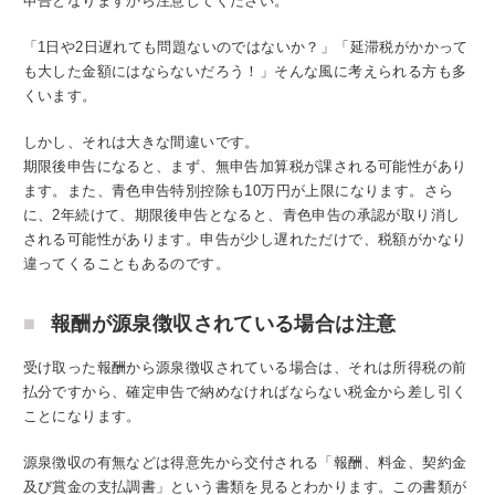
申告となりますから注意してください。
「1日や2日遅れても問題ないのではないか？」「延滞税がかかって
も大した金額にはならないだろう！」そんな風に考えられる方も多
くいます。
しかし、それは大きな間違いです。
期限後申告になると、まず、無申告加算税が課される可能性があり
ます。また、青色申告特別控除も10万円が上限になります。さら
に、2年続けて、期限後申告となると、青色申告の承認が取り消し
される可能性があります。申告が少し遅れただけで、税額がかなり
違ってくることもあるのです。
報酬が源泉徴収されている場合は注意
受け取った報酬から源泉徴収されている場合は、それは所得税の前
払分ですから、確定申告で納めなければならない税金から差し引く
ことになります。
源泉徴収の有無などは得意先から交付される「報酬、料金、契約金
及び賞金の支払調書」という書類を見るとわかります。この書類が